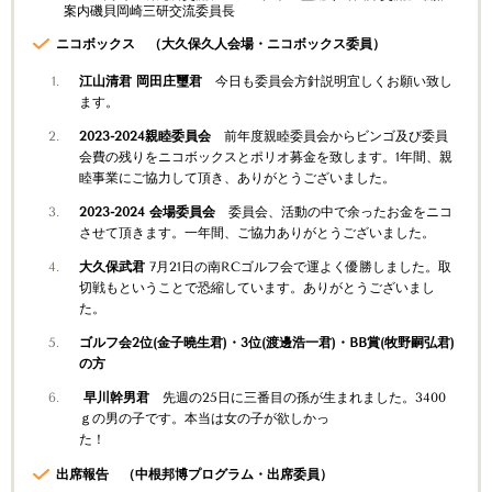
案内磯貝岡崎三研交流委員長
ニコボックス （大久保久人会場・ニコボックス委員）
江山清君 岡田庄璽君
今日も委員会方針説明宜しくお願い致し
ます。
2023-2024
親睦委員会
前年度親睦委員会からビンゴ及び委員
会費の残りをニコボックスとポリオ募金を致します。
1
年間、親
睦事業にご協力して頂き、ありがとうございました。
2023-2024
会場委員会
委員会、活動の中で余ったお金をニコ
させて頂きます。一年間、ご協力ありがとうございました。
大久保武君
7
月
21
日の南
RC
ゴルフ会で運よく優勝しました。取
切戦もということで恐縮しています。ありがとうございまし
た。
ゴルフ会
2
位
(
金子曉生君
)
・
3
位
(
渡邊浩一君
)
・
BB
賞
(
牧野嗣弘君
)
の方
早川幹男君
先週の
25
日に三番目の孫が生まれました。
3400
ｇの男の子です。本当は女の子が欲しかっ
た！
出席報告 （中根邦博
プログラム・出席委員）