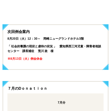
次回例会案内
8月20日（火）12：30～ 岡崎ニューグランドホテル3階
「 社会的養護の現状と虐待の状況 」
愛知県西三河児童・障害者相談
センター 課長補佐 荒川 政 様
※8月13日（火）例会休会
７月のDｏｎａｔｉｏｎ
7月分
累