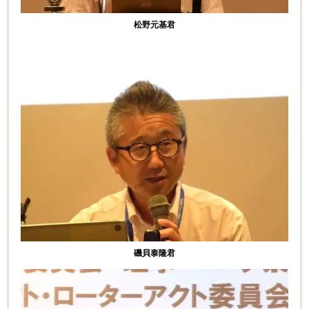
松野元基君
磯貝泰隆君