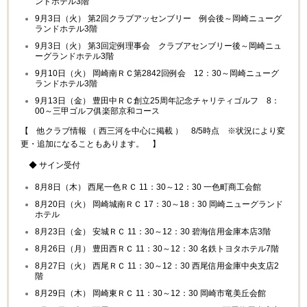
ンドホテル3階
9月3日（火） 第2回クラブアッセンブリー 例会後～岡崎ニューグ
ランドホテル3階
9月3日（火） 第3回定例理事会 クラブアセンブリー後～岡崎ニュ
ーグランドホテル3階
9月10日（火） 岡崎南ＲＣ第2842回例会 12：30～岡崎ニューグ
ランドホテル3階
9月13日（金） 豊田中ＲＣ創立25周年記念チャリティゴルフ 8：
00～三甲ゴルフ俱楽部京和コース
【 他クラブ情報 （ 西三河を中心に掲載 ） 8/5時点 ※状況により変
更・追加になることもあります。 】
◆ サイン受付
8月8日（木） 西尾一色ＲＣ 11：30～12：30 一色町商工会館
8月20日（火） 岡崎城南ＲＣ 17：30～18：30 岡崎ニューグランド
ホテル
8月23日（金） 安城ＲＣ 11：30～12：30 碧海信用金庫本店3階
8月26日（月） 豊田西ＲＣ 11：30～12：30 名鉄トヨタホテル7階
8月27日（火） 西尾ＲＣ 11：30～12：30 西尾信用金庫中央支店2
階
8月29日（木） 岡崎東ＲＣ 11：30～12：30 岡崎市竜美丘会館