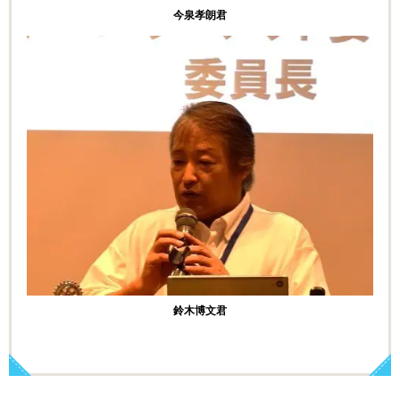
今泉孝朗君
鈴木博文君