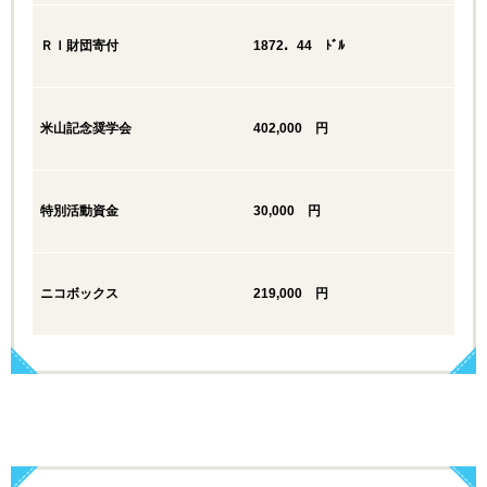
ＲＩ財団寄付
1872．44 ﾄﾞﾙ
53
米山記念奨学会
402,000 円
65
特別活動資金
30,000 円
6,
ニコボックス
219,000 円
21