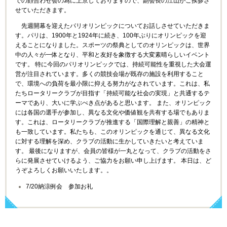
での顔合わせ会の為に上京しておりますので、副会長の江山がご挨拶さ
せていただきます。
先週開幕を迎えたパリオリンピックについてお話しさせていただきま
す。パリは、1900年と1924年に続き、100年ぶりにオリンピックを迎
えることになりました。スポーツの祭典としてのオリンピックは、世界
中の人々が一体となり、平和と友好を象徴する大変素晴らしいイベント
です。 特に今回のパリオリンピックでは、持続可能性を重視した大会運
営が注目されています。多くの競技会場が既存の施設を利用すること
で、環境への負荷を最小限に抑える努力がなされています。これは、私
たちロータリークラブが目指す「持続可能な社会の実現」と共通するテ
ーマであり、大いに学ぶべき点があると思います。 また、オリンピック
には各国の選手が参加し、異なる文化や価値観を共有する場でもありま
す。これは、ロータリークラブが推進する「国際理解と親善」の精神と
も一致しています。私たちも、このオリンピックを通じて、異なる文化
に対する理解を深め、クラブの活動に生かしていきたいと考えていま
す。 最後になりますが、会員の皆様が一丸となって、クラブの活動をさ
らに発展させていけるよう、ご協力をお願い申し上げます。 本日は、ど
うぞよろしくお願いいたします。
。
7/20納涼例会 参加お礼