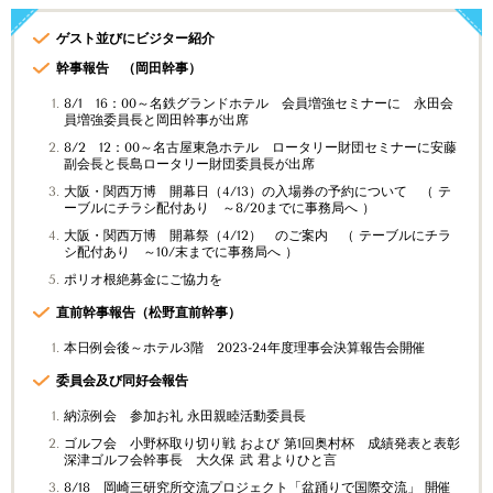
ゲスト並びにビジター紹介
幹事報告 （岡田幹事）
8/1 16：00～名鉄グランドホテル 会員増強セミナーに 永田会
員増強委員長と岡田幹事が出席
8/2 12：00～名古屋東急ホテル ロータリー財団セミナーに安藤
副会長と長島ロータリー財団委員長が出席
大阪・関西万博 開幕日（4/13）の入場券の予約について （ テ
ーブルにチラシ配付あり ～8/20までに事務局へ ）
大阪・関西万博 開幕祭（4/12） のご案内 （ テーブルにチラ
シ配付あり ～10/末までに事務局へ ）
ポリオ根絶募金にご協力を
直前幹事報告（松野直前幹事）
本日例会後～ホテル3階 2023-24年度理事会決算報告会開催
委員会及び同好会報告
納涼例会 参加お礼 永田親睦活動委員長
ゴルフ会 小野杯取り切り戦 および 第1回奥村杯 成績発表と表彰
深津ゴルフ会幹事長
大久保 武 君よりひと言
8/18 岡崎三研究所交流プロジェクト「盆踊りで国際交流」 開催