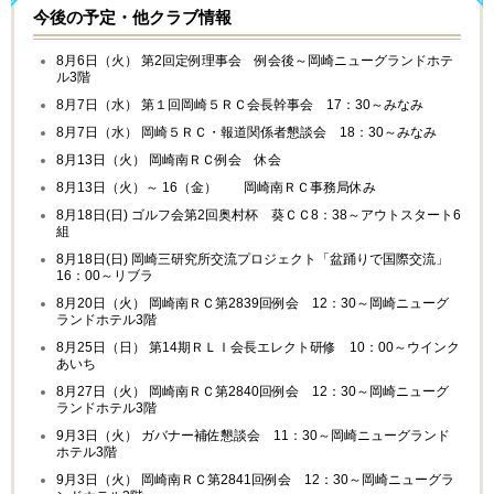
今後の予定・他クラブ情報
8月6日（火） 第2回定例理事会 例会後～岡崎ニューグランドホテ
ル3階
8月7日（水） 第１回岡崎５ＲＣ会長幹事会 17：30～みなみ
8月7日（水） 岡崎５ＲＣ・報道関係者懇談会 18：30～みなみ
8月13日（火） 岡崎南ＲＣ例会 休会
8月13日（火）～ 16（金） 岡崎南ＲＣ事務局休み
8月18日(日) ゴルフ会第2回奥村杯 葵ＣＣ8：38～アウトスタート6
組
8月18日(日) 岡崎三研究所交流プロジェクト「盆踊りで国際交流」
16：00～リブラ
8月20日（火） 岡崎南ＲＣ第2839回例会 12：30～岡崎ニューグ
ランドホテル3階
8月25日（日） 第14期ＲＬＩ会長エレクト研修 10：00～ウインク
あいち
8月27日（火） 岡崎南ＲＣ第2840回例会 12：30～岡崎ニューグ
ランドホテル3階
9月3日（火） ガバナー補佐懇談会 11：30～岡崎ニューグランド
ホテル3階
9月3日（火） 岡崎南ＲＣ第2841回例会 12：30～岡崎ニューグラ