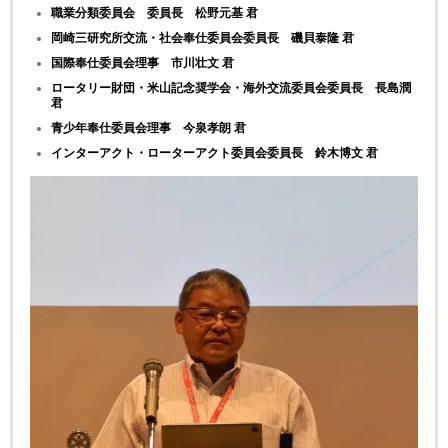
職業分類委員会 委員長 松野元基 君
岡崎三研究所交流・社会奉仕委員会委員長 磯貝泰隆 君
国際奉仕委員会理事 市川壮文 君
ロータリー財団・米山記念奨学会・海外交流委員会委員長 長島潤
君
青少年奉仕委員会理事 今泉孝朗 君
インターアクト・ローターアクト委員会委員長 鈴木博文 君