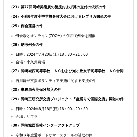
（
23
）第
77
回岡崎美術展の後援および賞の交付の依頼の件
（
24
）令和
6
年度小中学校各種大会におけるレプリカ贈呈の件
（
25
）例会運営の件
例会場とオンライン
(ZOOM)
の併用で例会を開催
（
26
）納涼例会の件
日時：
2024
年
7
月
20
日
(
土
) 18
：
30
～
21
：
00
会場：小久井農場
（
27
）岡崎城西高等学校ＩＡＣおよび光ヶ丘女子高等学校ＩＡＣ合同
石川能登支援ボランティア実施に関する支援の件
（
28
）事務局火災保険加入の件
（
29
）岡崎三研究所交流プロジェクト「盆踊りで国際交流」開催の件
日時：
2024
年
8
月
18
日
(
日
) 16
：
00
～
20
：
30
会場：リブラ
（
30
）岡崎城西高校インターアクトクラブ
令和６年度愛ポートサマースクールの補助の件