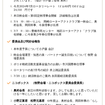
されています。（会計 小戸森→会長 奥村）
今月2024年7月ロータリーレート 1ドル161円 150ドルは
24,150 円です
本日例会前～第1回定例理事会開催 詳細報告は次週
7/4 19：00～りぶら 岡崎ローターアクトクラブ第一例会に、奥
村会長、岡田幹事、今泉理事が出席
7/7 11：50～豊橋市民センター 地区ローターアクト「クラブ強
化研修」に今泉青少年奉仕理事が出席
委員会及び同好会報告
本年度予算について小戸森 会計
例会会場運営・知恵の泉・パートナー誕生日祝いについて 牧野 会
場委員長
ポリオ根絶活動支援募金協力のお願い 市川国際奉仕理事
ロータリーの友7月号の紹介 井上雑誌委員長
7/20（土）納涼例会のご案内 永田親睦活動委員長
ニコボックス （牧野会場・ニコボックス委員会委員長）
奥村会長
創立
61
周年頑張ります。少しでも楽しいと思っていただ
ける一年にしたいと思います。宜しくお願い致します。
小野正富君 松野元基君
61
年度は、奥村会長、岡田幹事の「らし