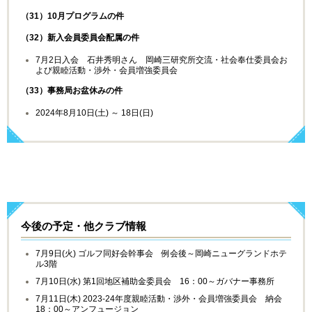
（
31
）
10
月プログラムの件
（
32
）新入会員委員会配属の件
7月
2
日入会 石井秀明さん
岡崎三研究所交流・社会奉仕委員会お
よび親睦活動・渉外・会員増強委員会
（
33
）事務局お盆休みの件
2024
年
8
月
10
日
(
土
)
～
18
日
(
日
)
今後の予定・他クラブ情報
7月9日(火) ゴルフ同好会幹事会 例会後～岡崎ニューグランドホテ
ル3階
7月10日(水) 第1回地区補助金委員会 16：00～ガバナー事務所
7月11日(木) 2023-24年度親睦活動・渉外・会員増強委員会 納会
18：00～アンフュージョン