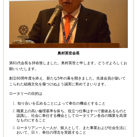
奥村英世会長
第
61
代会長を拝命致しました。奥村英世と申します。どうぞよろしくお
願いいたします。
創立
60
周年度を終え、新たな
5
年の幕を開きました。先達会員が築いて
こられた組織文化を傷つけぬよう誠実に努めてまいります。
ロータリーの目的は
知り合いを広めることによって奉仕の機会とすること
職業上の高い倫理基準を保ち、役立つ仕事はすべて価値あるものと
認識し、社会に奉仕する機会としてロータリアン各自の職業を高潔
なものにすること
ロータリアン一人一人が、個人として、また事業および社会生活に
おいて、日々、奉仕の理念を実践すること