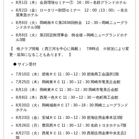
8月1日（木） 会員増強セミナー① 16：00～名鉄グランドホテル
8月2日（金） ロータリー財団セミナー 12：00（13：00）～名古
屋東急ホテル
8月6日（火） 岡崎南ＲＣ第2838回例会 12：30～岡崎ニューグラ
ンドホテル3階
8月6日（火） 第2回定例理事会 例会後～岡崎ニューグランドホテ
ル3階
【 他クラブ情報 （ 西三河を中心に掲載 ） 7/8時点 ※状況により変
更・追加になることもあります。 】
◆ サイン受付
7月10日（水） 碧南ＲＣ 11：30～12：30 碧南商工会議所1階
7月25日（木） 岡崎東ＲＣ 11：30～12：30 岡崎市竜美丘会館
8月1日（木） 岡崎東ＲＣ 11：30～12：30 岡崎市竜美丘会館
8月8日（木） 西尾一色ＲＣ 11：30～12：30 一色町商工会館
8月20日（火） 岡崎城南ＲＣ 17：30～18：30 岡崎ニューグランド
ホテル
8月23日（金） 安城ＲＣ 11：30～12：30 碧海信用金庫本店3階
8月26日（月） 豊田西ＲＣ 11：30～12：30 名鉄トヨタホテル7階
8月27日（火） 西尾ＲＣ 11：30～12：30 西尾信用金庫中央支店2
階