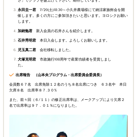
さ」でクラブを盛上げて下さい。期待しています。
永田圭一君
7/20(
土
)18:30
～小久井農場様にて納涼家族例会を開
催します。多くの方にご参加頂きたいと思います。ヨロシクお願い
します。
加納勉君
新入会員の石井さんを紹介します。
石井秀明君
本日入会します。よろしくお願いします。
児玉真二君
会社移転しました。
犬塚克明君
市政施行
108
周年で産業功績者を受賞しまし
た。
出席報告 （山本央プログラム・出席委員会委員長）
会員数６７名 出席免除１２名のうち８名出席につき ６３名中 本日
欠席８名 出席率８７.３０
%
また、前々回（６/１１）の修正出席率は、メークアップにより欠席２
名で出席率は９７．０１％になりました。