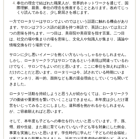
奉仕の理念で結ばれた職業人が、世界的ネットワークを通じて、国
際理解、親善、奉仕の理念を推進することとあります。改めてじっ
くり読んでみると、少し窮屈さを感じます。
一方でロータリーはサロンでよいのではという話題に触れる機会があり
ます。
サロンはフランス語の起源を持つ単語で、英語においては主に
2
つの意味を持ちます。一つ目は、美容院や美容室を指す言葉。二つ目
は、社交の場や集まりの場を意味し、文化人や知識人が集まり、議論や
情報交換を行う場所です。
サロンに少し悪いイメージを抱くい方もいらっしゃるかもしれません。
しかし、ロータリークラブはサロンであるという表現は間違っているわ
けでなく、サロンでもよいのだと思います。ここに奉仕を加えれば良い
だけのことだと思います。ロータリーは今、試されている時期にいま
す。マンネリ、画一的、面倒なども裏の退会理由としていくつも聞いて
きました。
ロータリー活動を持続しようと思う人が続かなくては、ロータリークラ
ブの価値や重要性を繋いでいくことはできません。
本年度は少しだけ運
営をいじってみることにしました。違和感を抱かれるかもしれません
が、ご容赦願えればと思います。
そして、本年度も子どもへの奉仕を行いたいと思っています。子、孫、
甥、姪や生徒、また親に育てられていない子ども等を対象にした例会、
事業を実施したいと思います。学生時代に学んだ「子どもの社会福祉」
は私に大きな影響を与えました。近年では児童虐待や貧困など、子ども