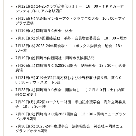
7月12日(金) 24-25クラブ活性化セミナー 16：00～ＴＫＰガーデ
ンシティプレミアム名駅西口
7月15日(月) 第34回インターアクトクラブ年次大会 10：00～アイ
プラザ豊橋
7月16日(火) 岡崎南ＲＣ例会 休会
7月16日(火) 第4回親睦活動・渉外・会員増強委員会 18：30～煙力
7月18日(木) 2023-24年度会場・ニコボックス委員会 納会 18：
30～桂
7月19日(金) 岡崎市内新聞社・岡崎市長挨拶訪問
7月20日(土) 岡崎南ＲＣ第2836回例会 納涼例会 18：30～小久井
農場
7月21日(日) ｺﾞﾙﾌ会第1回奥村杯および小野杯取り切り戦 葵ＣＣ
8：38～アウトスタート6組
7月23日(火) 岡崎南ＲＣ例会 開催無し （ ７月２０日（土）納涼
例会に変更 ）
7月29日(月) 第2回ロータリー財団・米山記念奨学会・海外交流委員
会 18：；30～桂
7月30日(火) 岡崎南ＲＣ第2837回例会 12：30～岡崎ニューグラン
ドホテル3階
7月30日(火) 2023-24年度理事会 決算報告会 例会後～岡崎ニュー
グランドホテル3階