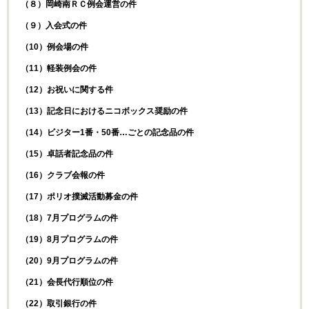
（８）岡崎南ＲＣ例会運営の件
（９）入会式の件
（
10
）例会場の件
（
11
）軽装例会の件
（
12
）お祝いに関する件
（
13
）記念日におけるニコボックス奨励の件
（
14
）ビジター
1
番・
50
番…ごとの記念品の件
（
15
）卓話者記念品の件
（
16
）クラブ会報の件
（
17
）ポリオ撲滅活動募金の件
（
18
）
7
月プログラムの件
（
19
）
8
月プログラムの件
（
20
）
9
月プログラムの件
（
21
）会長代行順位の件
（
22
）取引銀行の件