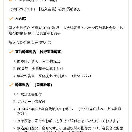
ゲスト並びにビジター紹介
（本日のゲスト）【新入会員】石井 秀明さん
入会式
新入会員紹介 推薦者 加納 勉 君
入会認定書・バッジ授与奥村会長
歓
迎の挨拶 伊豫田 会員選考委員長
新入会員挨拶 石井 秀明 君
直前幹事報告（松野直前幹事）
西谷陽介さん 6/30付退会
60周年 会員集合写真を配付
年次報告書 原稿提出のお願い （締切 7/22）
幹事報告 （岡田幹事）
年次計画書配付
ガバナー月信配付
2024-25年度上期会費納入のお願い （ 6/25発送済み・支払期限
7/31 ）
今年度は、寄付のお願いも併せて送付させていただいております
振込先口座の口座名ですが、金融機関の指導により、会長名に変更